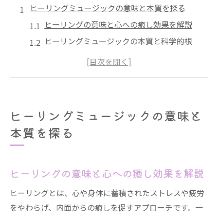
ヒーリングミュージックの意味と本質を探る
ヒーリングの意味と心への癒し効果を解説
ヒーリングミュージックの本質と科学的根
拠に迫る
ヒーリング音楽が日本人に選ばれる理由と
は
ヒーリングミュージックの危険性と安心し
ヒーリングミュージックの意味と
て楽しむコツ
本質を探る
ヒーリングとリラックスを結ぶ音楽の役割
心身に響くヒーリング音楽の効果とは
ヒーリングでストレス緩和に期待できる理
ヒーリングの意味と心への癒し効果を解説
由
ヒーリングとは、心や身体に蓄積されたストレスや疲労
ヒーリングミュージックの効果ない派も納
をやわらげ、内面からの癒しを促すアプローチです。一
得の研究