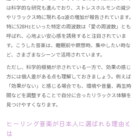
ヒーリング音楽で528Hzが注目される理由
は科学的な研究も進んでおり、ストレスホルモンの減少
528Hzヒーリングの科学的根拠と信ぴょう
やリラックス時に現れるα波の増加が報告されています。
性
特に528Hzといった特定の周波数は「愛の周波数」とも
528Hzヒーリングミュージックの安全性に
呼ばれ、心地よい安心感を誘発すると注目されていま
ついて
す。こうした音楽は、睡眠前や瞑想時、集中したい時な
リラックス生活へ導くヒーリング活用法
ど、さまざまなシーンで活用されています。
ヒーリングミュージックを日常に取り入れ
ただし、科学的根拠が示されている一方で、効果の感じ
る方法
方には個人差がある点も理解しておきましょう。例えば
ヒーリング音楽とリラックスの効果的な組
「効果がない」と感じる場合でも、環境や音量、再生時
み合わせ
間などを調整することで自分に合ったリラックス体験を
見つけやすくなります。
安全に楽しむヒーリングミュージックの選
び方
ヒーリング音楽が日本人に選ばれる理由と
ヒーリング活用でストレスフリーな生活を
は
実現