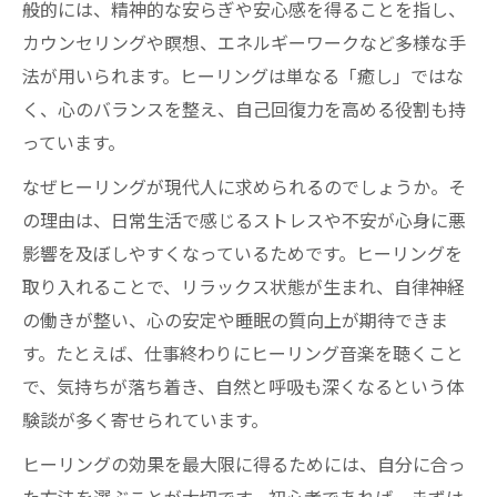
般的には、精神的な安らぎや安心感を得ることを指し、
波の音とヒーリング音楽が睡眠に与える影
カウンセリングや瞑想、エネルギーワークなど多様な手
響
法が用いられます。ヒーリングは単なる「癒し」ではな
ヒーリング音楽で副交感神経が活性化する
く、心のバランスを整え、自己回復力を高める役割も持
仕組み
っています。
ヒーリングミュージックの科学的根拠を徹
なぜヒーリングが現代人に求められるのでしょうか。そ
底解説
の理由は、日常生活で感じるストレスや不安が心身に悪
科学的根拠から考える癒しの力
影響を及ぼしやすくなっているためです。ヒーリングを
ヒーリングミュージックの科学的効果とは
取り入れることで、リラックス状態が生まれ、自律神経
何か
の働きが整い、心の安定や睡眠の質向上が期待できま
ヒーリング音楽と脳波の関係性を解説
す。たとえば、仕事終わりにヒーリング音楽を聴くこと
で、気持ちが落ち着き、自然と呼吸も深くなるという体
ヒーリングでセロトニン分泌が促される仕
験談が多く寄せられています。
組み
ヒーリングの意味を科学でひも解く
ヒーリングの効果を最大限に得るためには、自分に合っ
ヒーリングミュージックの効果がない場合