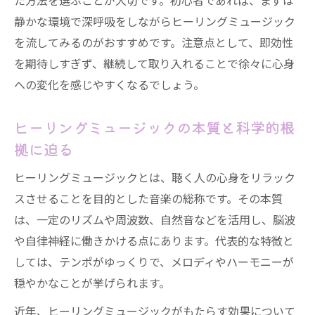
た方法を選ぶことが大切です。初心者であれば、まずは
の要因
静かな環境で深呼吸をしながらヒーリングミュージック
を流してみるのがおすすめです。注意点として、即効性
ヒーリングミュージックが眠りに与える影響
を期待しすぎず、継続して取り入れることで徐々に心身
ヒーリング音楽で良質な睡眠を得る秘訣
への変化を感じやすくなるでしょう。
ヒーリングミュージックと眠りの深さの関
係
ヒーリングミュージックの本質と科学的根
波の音を活用したヒーリング音楽の睡眠効
拠に迫る
果
ヒーリングミュージックとは、聴く人の心身をリラック
ヒーリングミュージックが不眠改善に役立
スさせることを目的とした音楽の総称です。その本質
つ理由
は、一定のリズムや周波数、自然音などを活用し、脳波
ヒーリング音楽の選び方と睡眠への影響
や自律神経に働きかける点にあります。代表的な特徴と
528Hzはなぜ癒しの音とされるのか
しては、テンポがゆっくりで、メロディやハーモニーが
528Hzとヒーリングミュージックの関係性
穏やかなことが挙げられます。
528Hzはなぜヒーリングに効果的なのか
近年、ヒーリングミュージックがもたらす効果について