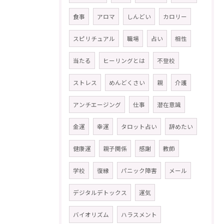
食事
アロマ
しんどい
カロリー
スピリチュアル
職場
占い
相性
当たる
ヒーリングとは
不登校
ストレス
めんどくさい
親
介護
アンチエージング
仕事
潜在意識
金運
幸運
タロット占い
辞めたい
健康運
親子関係
感謝
教師
学校
復縁
パニック障害
メール
デジタルデトックス
運気
バイオリズム
ハラスメント