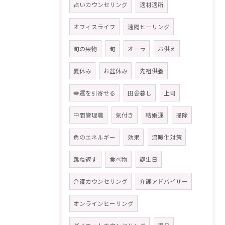
占いカウンセリング
適材適所
オフィスライフ
遠隔ヒーリング
旬の果物
旬
オーラ
お供え
夏休み
お盆休み
先祖供養
幸運を引寄せる
田舎暮し
上司
中間管理職
気付き
結婚運
掃除
負のエネルギー
効果
温暖化対策
跳ね返す
食べ物
誕生日
介護カウンセリング
介護アドバイザー
オンラインヒーリング